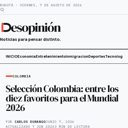
Saltar
BOGOTÁ · VIERNES, 7 DE AGOSTO DE 2026
al
contenido
esopinión
Noticias para pensar distinto.
INICIO
Economia
Entretenimiento
Inmigracion
Deportes
Tecnología
COLOMBIA
Selección Colombia: entre los
diez favoritos para el Mundial
2026
POR
CARLOS DURANGO
JUNIO 7, 2026
ACTUALIZADO
7 JUN 2026
3 MIN DE LECTURA