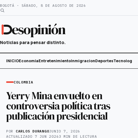
Saltar
BOGOTÁ · SÁBADO, 8 DE AGOSTO DE 2026
al
contenido
esopinión
Noticias para pensar distinto.
INICIO
Economia
Entretenimiento
Inmigracion
Deportes
Tecnología
COLOMBIA
Yerry Mina envuelto en
controversia política tras
publicación presidencial
POR
CARLOS DURANGO
JUNIO 7, 2026
ACTUALIZADO
7 JUN 2026
3 MIN DE LECTURA