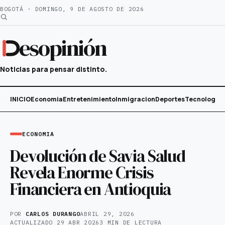
Saltar
BOGOTÁ · DOMINGO, 9 DE AGOSTO DE 2026
al
contenido
esopinión
Noticias para pensar distinto.
INICIO
Economia
Entretenimiento
Inmigracion
Deportes
Tecnología
ECONOMIA
Devolución de Savia Salud
Revela Enorme Crisis
Financiera en Antioquia
POR
CARLOS DURANGO
ABRIL 29, 2026
ACTUALIZADO
29 ABR 2026
3 MIN DE LECTURA