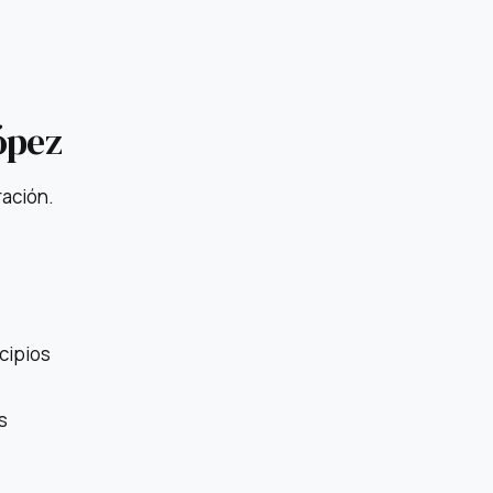
ópez
ración.
cipios
s