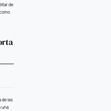
litar de
s como
orta
 de las
ó una