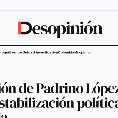
esopinión
logía
Eventos
Unidad investigativa
Colombia
Mi opinión
ión de Padrino López
stabilización polític
la