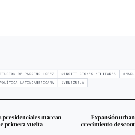
ITUCIÓN DE PADRINO LÓPEZ
#INSTITUCIONES MILITARES
#MADU
POLÍTICA LATINOAMERICANA
#VENEZUELA
 presidenciales marcan
Expansión urbana
 de primera vuelta
crecimiento descont