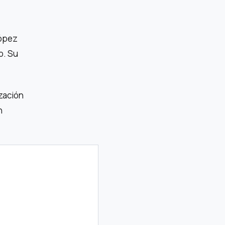
López
o. Su
ización
n