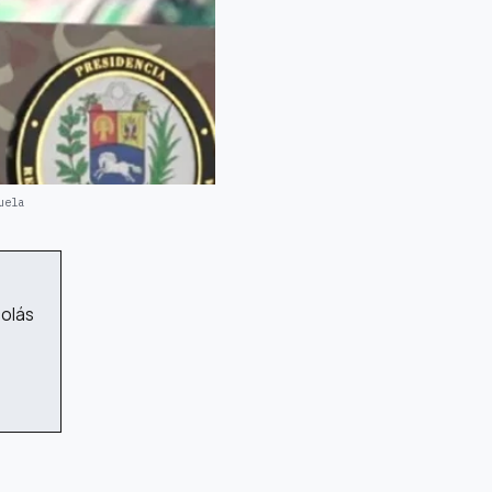
uela
4
colás