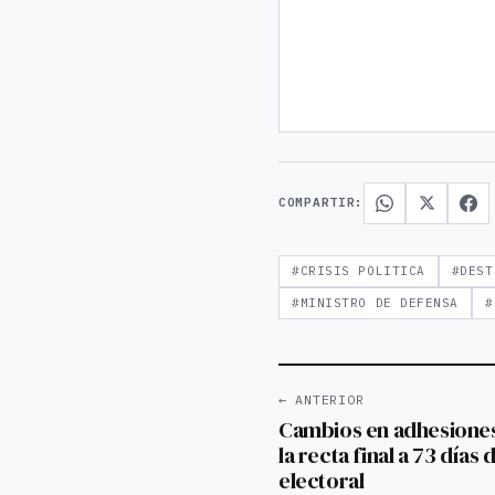
COMPARTIR:
#CRISIS POLITICA
#DEST
#MINISTRO DE DEFENSA
#
← ANTERIOR
Cambios en adhesiones
la recta final a 73 días
electoral