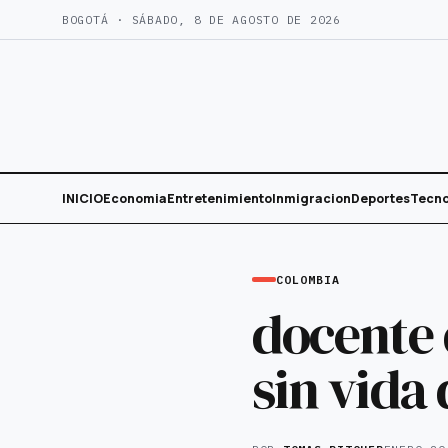
Saltar
BOGOTÁ · SÁBADO, 8 DE AGOSTO DE 2026
al
contenido
INICIO
Economia
Entretenimiento
Inmigracion
Deportes
Tecno
COLOMBIA
docente 
sin vida