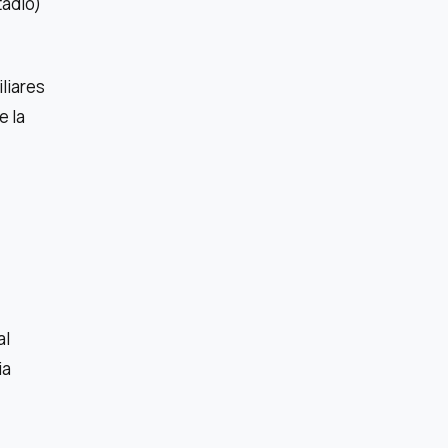
tadio)
iliares
e la
al
ia