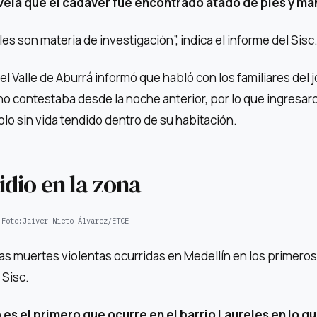
vela que el cadáver fue encontrado atado de pies y ma
s son materia de investigación”, indica el informe del Sisc
el Valle de Aburrá informó que habló con los familiares del 
no contestaba desde la noche anterior, por lo que ingresaro
o sin vida tendido dentro de su habitación.
dio en la zona
Foto:
Jaiver Nieto Álvarez/ETCE
las muertes violentas ocurridas en Medellín en los primeros
 Sisc.
o
es el primero que ocurre en el barrio Laureles en lo qu