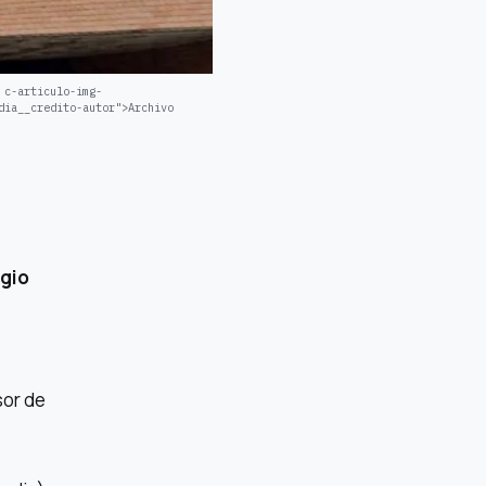
 c-articulo-img-
dia__credito-autor">Archivo
gio
sor de