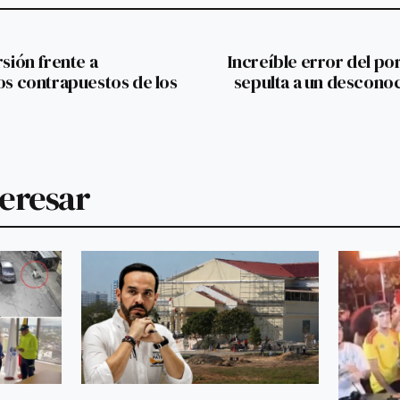
rsión frente a
Increíble error del p
vos contrapuestos de los
sepulta a un descono
teresar