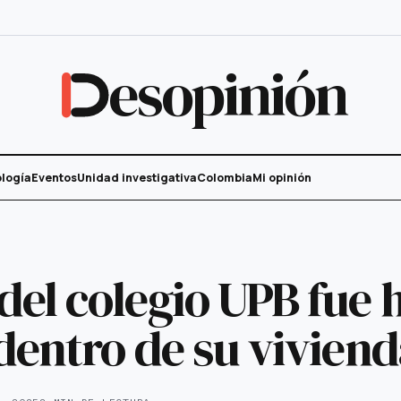
esopinión
logía
Eventos
Unidad investigativa
Colombia
Mi opinión
del colegio UPB fue 
 dentro de su vivien