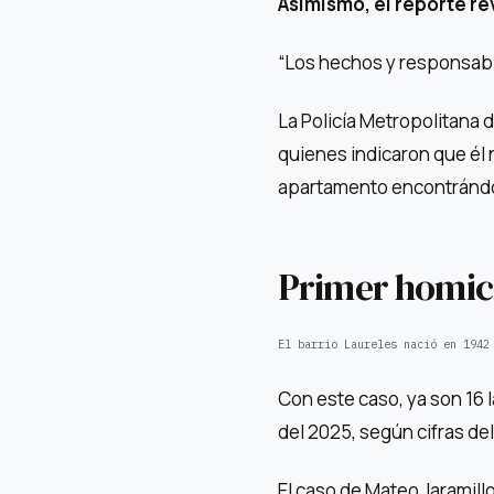
Asimismo, el reporte re
“Los hechos y responsable
La Policía Metropolitana d
quienes indicaron que él 
apartamento encontrándol
Primer homici
El barrio Laureles nació en 1942
Con este caso, ya son 16 
del 2025, según cifras del
El caso de Mateo Jaramill