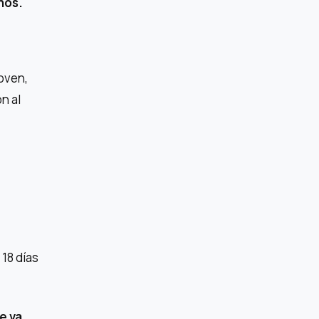
nos.
.
joven,
n al
 18 días
e va