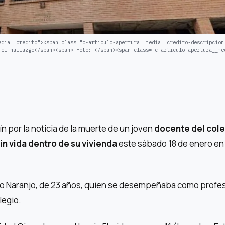
edia__credito"><span class="c-articulo-apertura__media__credito-descripcion
 el hallazgo</span><span> Foto: </span><span class="c-articulo-apertura__me
 por la noticia de la muerte de un joven
docente del cole
in vida dentro de su vivienda
este sábado 18 de enero en
llo Naranjo, de 23 años, quien se desempeñaba como profe
legio.