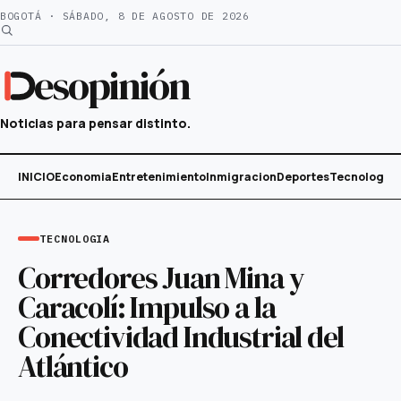
Saltar
BOGOTÁ · SÁBADO, 8 DE AGOSTO DE 2026
al
contenido
esopinión
Noticias para pensar distinto.
INICIO
Economia
Entretenimiento
Inmigracion
Deportes
Tecnología
TECNOLOGIA
Corredores Juan Mina y
Caracolí: Impulso a la
Conectividad Industrial del
Atlántico