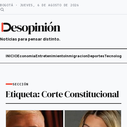
Saltar
BOGOTÁ · JUEVES, 6 DE AGOSTO DE 2026
al
contenido
esopinión
Noticias para pensar distinto.
INICIO
Economia
Entretenimiento
Inmigracion
Deportes
Tecnología
SECCIÓN
Etiqueta:
Corte Constitucional