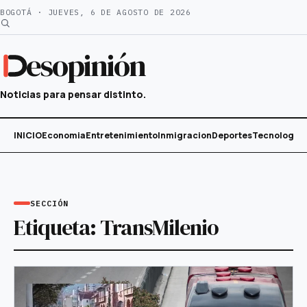
Saltar
BOGOTÁ · JUEVES, 6 DE AGOSTO DE 2026
al
contenido
esopinión
Noticias para pensar distinto.
INICIO
Economia
Entretenimiento
Inmigracion
Deportes
Tecnología
SECCIÓN
Etiqueta:
TransMilenio