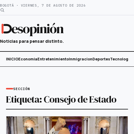
Saltar
BOGOTÁ · VIERNES, 7 DE AGOSTO DE 2026
al
contenido
esopinión
Noticias para pensar distinto.
INICIO
Economia
Entretenimiento
Inmigracion
Deportes
Tecnología
SECCIÓN
Etiqueta:
Consejo de Estado